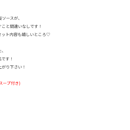
製ソースが、
すこと間違いなしです！
セット内容も嬉しいところ♡
た、
品です！
上がり下さい！
スープ付き)