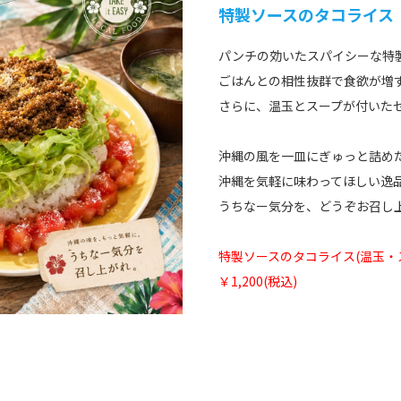
特製ソースのタコライス
パンチの効いたスパイシーな特
ごはんとの相性抜群で食欲が増
さらに、温玉とスープが付いた
沖縄の風を一皿にぎゅっと詰め
沖縄を気軽に味わってほしい逸
うちなー気分を、どうぞお召し
特製ソースのタコライス(温玉・
￥1,200(税込)