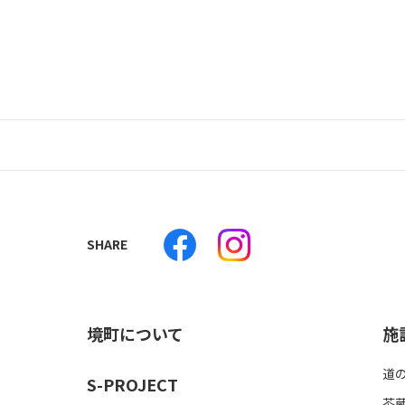
境町について
施
道
S-PROJECT
茶