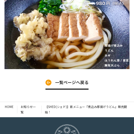
一覧ページへ戻る
HOME
お知らせ一
【SHED(シェド)】新メニュー『煮込み厚揚げうどん』販売開
覧
始！